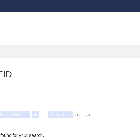
EID
per page
Sort by:
Name
Show:
10
 found for your search.