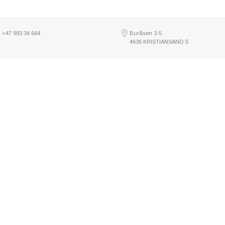
:
+47 993 34 664
Buråsen 3-5
4636 KRISTIANSAND S